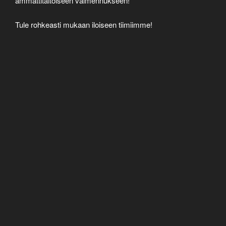
ammattitaitoiseen valmennukseen!
Tule rohkeasti mukaan iloiseen tiimiimme!