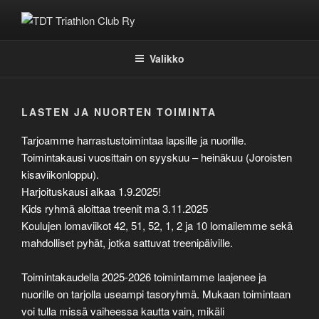
Siirry
sisältöön
TDT TRIATHLON CLUB RY
Valikko
LASTEN JA NUORTEN TOIMINTA
Tarjoamme harrastustoimintaa lapsille ja nuorille.
Toimintakausi vuosittain on syyskuu – heinäkuu (Joroisten
kisaviikonloppu).
Harjoituskausi alkaa 1.9.2025!
Kids ryhmä aloittaa treenit ma 3.11.2025
Koulujen lomaviikot 42, 51, 52, 1, 2 ja 10 lomailemme sekä
mahdolliset pyhät, jotka sattuvat treenipäiville.
Toimintakaudella 2025-2026 toimintamme laajenee ja
nuorille on tarjolla useampi tasoryhmä. Mukaan toimintaan
voi tulla missä vaiheessa kautta vain, mikäli