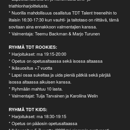
triathlonharjoittelusta.
* Nuorilla mahdollisuus osallistua TDT Talent treeneihin to
iltaisin 16:30-17:30 kun vauhti- ja taitotaso on riittävä, tämä
sovitaan aina ennakkoon valmentajien kanssa.
* Valmentaja: Teemu Backman & Marjo Turunen
RYHMÄ TDT ROOKIES:
* Harjoitukset: ma 19:15-20:00
* Opetus on opetusaltaassa sekä isossa altaassa
* Ikäsuositus +7 vuotta
* Lapsi osaa sukeltaa ja uida pieniä pätkiä sekä pärjää
isossa altaassa aikuisen kanssa.
* Ryhmään mahtuu 10 lasta.
* Valmentajat: Tuija Tarvainen ja Karoliina Welin
RYHMÄ TDT KIDS:
* Harjoitukset: ma 18:30-19:15
* Opetus on pääosin opetusaltaassa