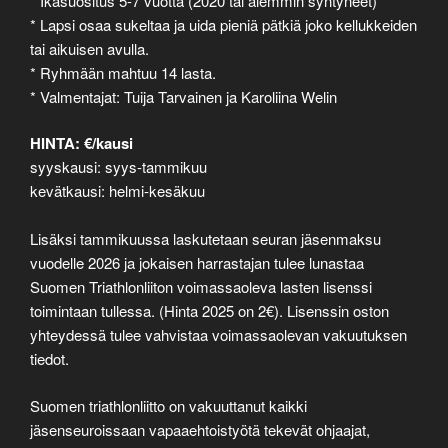
* Ikäsuositus 5-7 vuotta (2020 tai aiemmin syntyneet)
* Lapsi osaa sukeltaa ja uida pieniä pätkiä joko kellukkeiden
tai aikuisen avulla.
* Ryhmään mahtuu 14 lasta.
* Valmentajat: Tuija Tarvainen ja Karoliina Welin
HINTA: €/kausi
syyskausi: syys-tammikuu
kevätkausi: helmi-kesäkuu
Lisäksi tammikuussa laskutetaan seuran jäsenmaksu
vuodelle 2026 ja jokaisen harrastajan tulee lunastaa
Suomen Triathlonliiton voimassaoleva lasten lisenssi
toimintaan tullessa. (Hinta 2025 on 2€). Lisenssin oston
yhteydessä tulee vahvistaa voimassaolevan vakuutuksen
tiedot.
Suomen triathlonliitto on vakuuttanut kaikki
jäsenseuroissaan vapaaehtoistyötä tekevät ohjaajat,