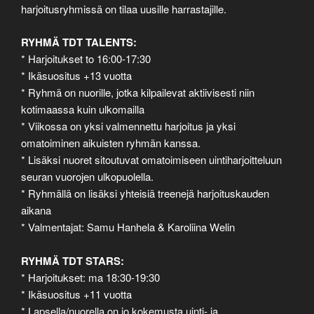
harjoitusryhmissä on tilaa uusille harrastajille.
RYHMÄ TDT TALENTS:
* Harjoitukset to 16:00-17:30
* Ikäsuositus +13 vuotta
* Ryhmä on nuorille, jotka kilpailevat aktiivisesti niin
kotimaassa kuin ulkomailla
* Viikossa on yksi valmennettu harjoitus ja yksi
omatoiminen aikuisten ryhmän kanssa.
* Lisäksi nuoret sitoutuvat omatoimiseen uintiharjoitteluun
seuran vuorojen ulkopuolella.
* Ryhmällä on lisäksi yhteisiä treenejä harjoituskauden
aikana
* Valmentajat: Samu Hanhela & Karoliina Welin
RYHMÄ TDT STARS:
* Harjoitukset: ma 18:30-19:30
* Ikäsuositus +11 vuotta
* Lapsella/nuorella on jo kokemusta uinti- ja