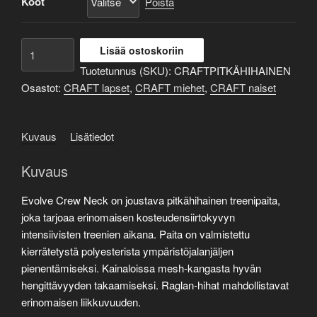
Koot
46,00 €
Poista
Pitkähihainen
Lisää ostoskoriin
treenipaita
Tuotetunnus (SKU):
CRAFTPITKÄHIHAINEN
määrä
Osastot:
CRAFT lapset
,
CRAFT miehet
,
CRAFT naiset
Kuvaus
Lisätiedot
Kuvaus
Evolve Crew Neck on joustava pitkähihainen treenipaita,
joka tarjoaa erinomaisen kosteudensiirtokyvyn
intensiivisten treenien aikana. Paita on valmistettu
kierrätetystä polyesterista ympäristöjalanjäljen
pienentämiseksi. Kainaloissa mesh-kangasta hyvän
hengittävyyden takaamiseksi. Raglan-hihat mahdollistavat
erinomaisen liikkuvuuden.