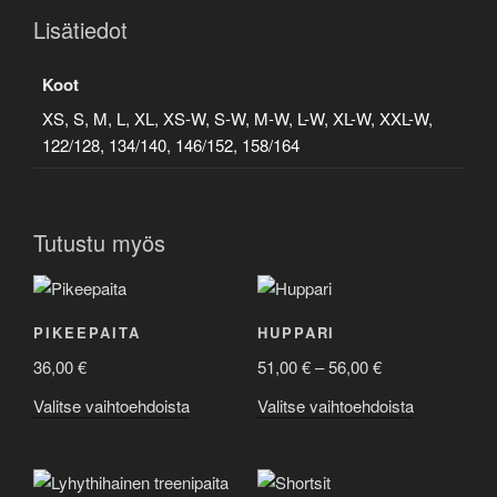
Lisätiedot
Koot
XS, S, M, L, XL, XS-W, S-W, M-W, L-W, XL-W, XXL-W,
122/128, 134/140, 146/152, 158/164
Tutustu myös
PIKEEPAITA
HUPPARI
Hintaluokka:
36,00
€
51,00
€
–
56,00
€
51,00 €
Tällä
Tällä
Valitse vaihtoehdoista
Valitse vaihtoehdoista
-
tuotteella
tuotteella
56,00 €
on
on
useampi
useampi