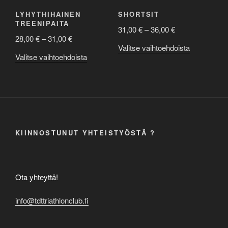
muunnelma.
muunnelma
LYHYTHIHAINEN
SHORTSIT
Voit
Voit
TREENIPAITA
Hintaluokka:
31,00
€
–
36,00
€
tehdä
tehdä
Hintaluokka:
28,00
€
–
31,00
€
31,00 €
valinnat
valinnat
Tällä
Valitse vaihtoehdoista
28,00 €
-
tuotteen
tuotteen
Tällä
Valitse vaihtoehdoista
tuotteella
-
36,00 €
sivulla.
sivulla.
tuotteella
on
31,00 €
on
useampi
useampi
muunnelma
muunnelma.
Voit
Voit
tehdä
tehdä
valinnat
KIINNOSTUNUT YHTEISTYÖSTÄ ?
valinnat
tuotteen
tuotteen
sivulla.
sivulla.
Ota yhteyttä!
info@tdttriathlonclub.fi