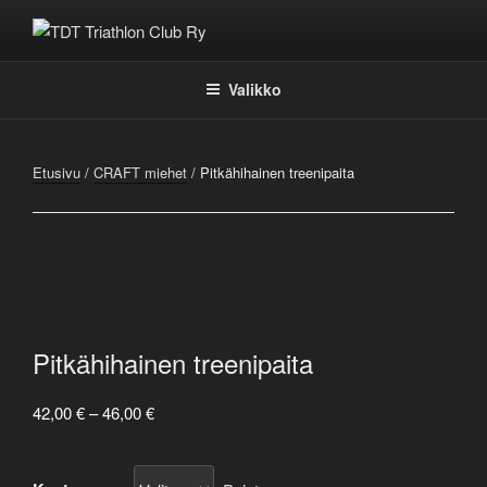
Siirry
sisältöön
TDT TRIATHLON CLUB RY
Valikko
Etusivu
/
CRAFT miehet
/ Pitkähihainen treenipaita
Pitkähihainen treenipaita
Hintaluokka:
42,00
€
–
46,00
€
42,00 €
-