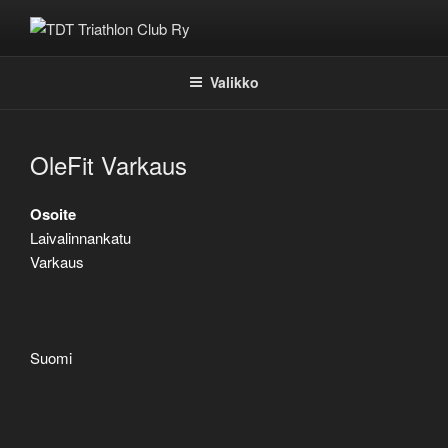
Siirry
sisältöön
TDT TRIATHLON CLUB RY
Valikko
OleFit Varkaus
Osoite
Laivalinnankatu
Varkaus
Suomi